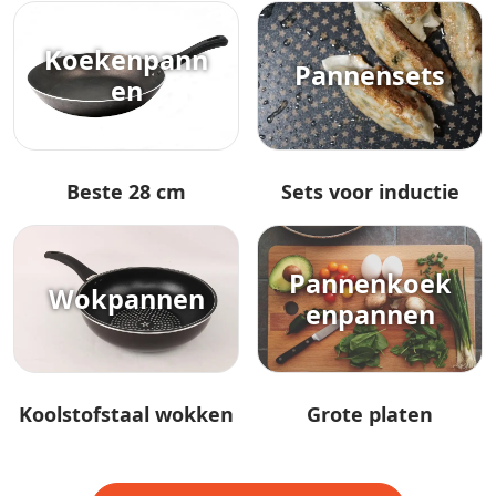
Koekenpann
Pannensets
en
Beste 28 cm
Sets voor inductie
Pannenkoek
Wokpannen
enpannen
Koolstofstaal wokken
Grote platen