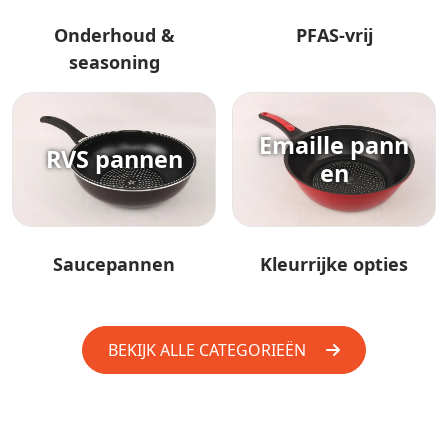
Onderhoud &
PFAS-vrij
seasoning
Emaille pann
RVS pannen
en
Saucepannen
Kleurrijke opties
BEKIJK ALLE CATEGORIEËN