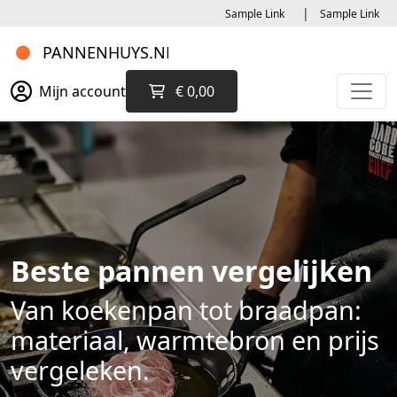
|
Sample Link
Sample Link
Mijn account
€ 0,00
Beste pannen vergelijken
Van koekenpan tot braadpan:
materiaal, warmtebron en prijs
vergeleken.